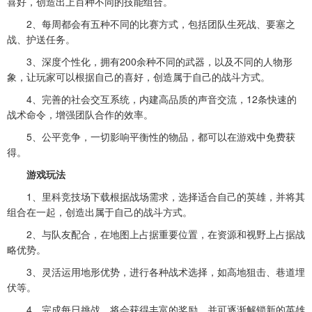
喜好，创造出上百种不同的技能组合。
2、每周都会有五种不同的比赛方式，包括团队生死战、要塞之
战、护送任务。
3、深度个性化，拥有200余种不同的武器，以及不同的人物形
象，让玩家可以根据自己的喜好，创造属于自己的战斗方式。
4、完善的社会交互系统，内建高品质的声音交流，12条快速的
战术命令，增强团队合作的效率。
5、公平竞争，一切影响平衡性的物品，都可以在游戏中免费获
得。
游戏玩法
1、里科竞技场下载根据战场需求，选择适合自己的英雄，并将其
组合在一起，创造出属于自己的战斗方式。
2、与队友配合，在地图上占据重要位置，在资源和视野上占据战
略优势。
3、灵活运用地形优势，进行各种战术选择，如高地狙击、巷道埋
伏等。
4、完成每日挑战，将会获得丰富的奖励，并可逐渐解锁新的英雄