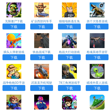
无限僵尸下载
矿业西部列车手
猫猫地铁逃生免
抓个大怪兽游戏
游下载
费下载安装
下载
下载
下载
下载
下载
插头人弹射游戏
铁血战域下载
枪战大行动游戏
枪魂英雄手游官
官方版
下载
网版入口下载
下载
下载
下载
下载
战争枪炮3D手游
武装直升机驾驶
78三角洲游戏手
瞄准外星人游戏
下载
游戏
机版
下载
下载
下载
下载