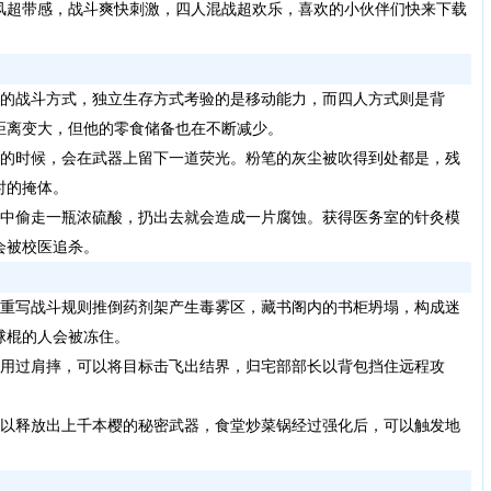
风超带感，战斗爽快刺激，四人混战超欢乐，喜欢的小伙伴们快来下载
的战斗方式，独立生存方式考验的是移动能力，而四人方式则是背
距离变大，但他的零食储备也在不断减少。
的时候，会在武器上留下一道荧光。粉笔的灰尘被吹得到处都是，残
时的掩体。
中偷走一瓶浓硫酸，扔出去就会造成一片腐蚀。获得医务室的针灸模
会被校医追杀。
重写战斗规则推倒药剂架产生毒雾区，藏书阁内的书柜坍塌，构成迷
球棍的人会被冻住。
用过肩摔，可以将目标击飞出结界，归宅部部长以背包挡住远程攻
以释放出上千本樱的秘密武器，食堂炒菜锅经过强化后，可以触发地