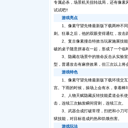
专属必杀，场景机关扭转战局，还有像素
试试吧!!
游戏亮点
1、像素守望先锋最新版下载两种不同
刺。狂暴之后，他的双眼变得通红，攻击
2、复古像素撞击特效当玩家施展技能
破的桌子随意拼凑在一起，形成了一个临
3、隐藏在场景中的致命反击从实验室
型，普通攻击有麻痹效果，但三次以上将
游戏特色
1、像素守望先锋最新版下载环境交互
宫。下雨的时候，操场上会有水，拿着棒
2、人物天赋隐藏反转技能柔道会长使
击，连续三次触发瞬间背刺，连续三次。
3、武器合成打破常理，扫把和小刀可
狱技能，对目标造成灼热和饥饿伤害。
游戏玩法