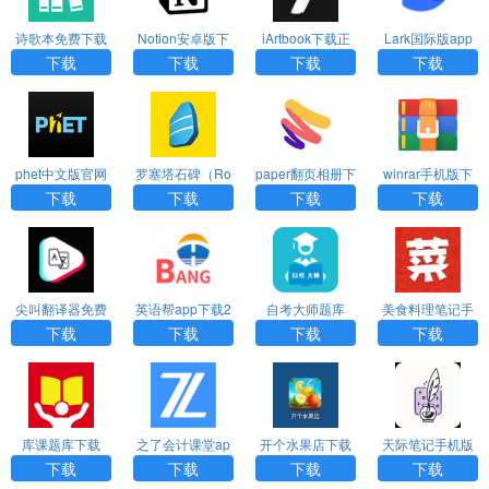
诗歌本免费下载
Notion安卓版下
iArtbook下载正
Lark国际版app
安装安卓手机版
载
版免费2024
下载
下载
下载
下载
下载
phet中文版官网
罗塞塔石碑（Ro
paper翻页相册下
winrar手机版下
版下载
setta Stone）ap
载官方原版
载
下载
下载
下载
下载
p免费版
尖叫翻译器免费
英语帮app下载2
自考大师题库
美食料理笔记手
版
025
机版下载
下载
下载
下载
下载
库课题库下载
之了会计课堂ap
开个水果店下载
天际笔记手机版
p免费版
正版
下载
下载
下载
下载