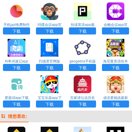
手机ppt免费制作
吗喽会议app官
拍读英语app最
会畅会议app官
软件下载安装
方版下载
新版本
方版下载安装
下载
下载
下载
下载
AI单词速记app
扫描君官网版
geogebra手机版
海尼曼英语绘本
下载
最新版下载
下载
下载
下载
下载
爱题词app下载
宝宝乐器app下
百家讲坛说历史
成语爱挑战最新
载
手机版下载
版下载
下载
下载
下载
下载
猜您喜欢: