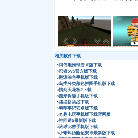
相关软件下载
○
阿伟泡泡球安卓版下载
○
忍者5V5官方版下载
○
翻滚涂色手机版下载
○
鸟类分类颜色拼图手机版下载
○
情商天花板2下载
○
圆形保镖手机版下载
○
摇摆桥挑战下载
○
萌萌事记安卓版下载
○
奇趣电玩手机版下载官网版
○
神回避5最新版下载
○
滚球比赛手机版下载
○
小蝌蚪历险记安卓最新版下载