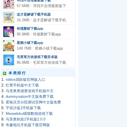
寻找不合理最新版下载
57.6MB
/
寻找不合理最新版下载
这才是解谜下载手机版
16.2MB
/
这才是解谜下载手机版
玲珑聚财下载app
95.9MB
/
玲珑聚财下载app
星栖小镇下载app
149.7MB
/
星栖小镇下载app
毛茸茸方块游戏下载安卓版
86.8MB
/
毛茸茸方块游戏下载安卓版
本类排行
1.
roblox国际版官网版入口
2.
红警手机版中文下载
3.
马里奥奥德赛游戏手机版中文
4.
dummynation中文版免费下载
5.
霍格沃茨分院测试官网中文版免费
6.
宇宙沙盘2手机版下载
7.
Meowdoku喵喵数独游戏下载
8.
马里奥制造2手机版2.0.0
9.
奇趣电玩手机版下载官网版