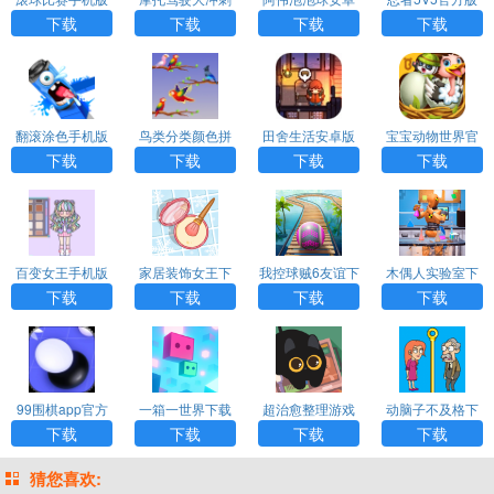
下载
安卓版下载
版下载
下载
下载
下载
下载
下载
翻滚涂色手机版
鸟类分类颜色拼
田舍生活安卓版
宝宝动物世界官
下载
图手机版下载
下载
方版下载
下载
下载
下载
下载
百变女王手机版
家居装饰女王下
我控球贼6友谊下
木偶人实验室下
下载
载
载
载
下载
下载
下载
下载
99围棋app官方
一箱一世界下载
超治愈整理游戏
动脑子不及格下
版下载
安装
下载
载2025
下载
下载
下载
下载
猜您喜欢: