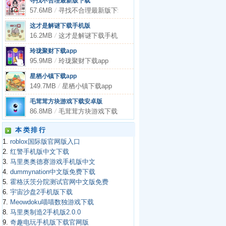
寻找不合理最新版下载
57.6MB
/
寻找不合理最新版下载
这才是解谜下载手机版
16.2MB
/
这才是解谜下载手机版
玲珑聚财下载app
95.9MB
/
玲珑聚财下载app
星栖小镇下载app
149.7MB
/
星栖小镇下载app
毛茸茸方块游戏下载安卓版
86.8MB
/
毛茸茸方块游戏下载安卓版
本类排行
1.
roblox国际版官网版入口
2.
红警手机版中文下载
3.
马里奥奥德赛游戏手机版中文
4.
dummynation中文版免费下载
5.
霍格沃茨分院测试官网中文版免费
6.
宇宙沙盘2手机版下载
7.
Meowdoku喵喵数独游戏下载
8.
马里奥制造2手机版2.0.0
9.
奇趣电玩手机版下载官网版