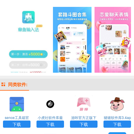
同类软件:
sence工具箱官
小虎社软件库最
游咔官方正版下
猪猪软件库3.4ap
方版下载
新版本
载
k
下载
下载
下载
下载