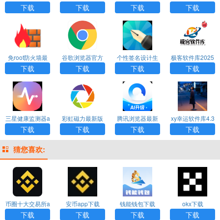
安装
安卓版
广告版
版
下载
下载
下载
下载
免root防火墙最
谷歌浏览器官方
个性签名设计生
极客软件库2025
新版下载
下载手机版
成器下载
最新版
下载
下载
下载
下载
三星健康监测器a
彩虹磁力最新版
腾讯浏览器最新
xy幸运软件库4.3
pp下载
版下载
版
下载
下载
下载
下载
猜您喜欢:
币圈十大交易所a
安币app下载
钱能钱包下载
okx下载
pp下载
下载
下载
下载
下载