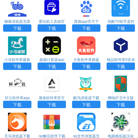
啵啵浏览器无国
爱玩机工具箱官
度娘app官方下
优酷TV助手遥控
界全球通最新版
网版下载
载
器下载
下载
下载
下载
下载
小马软件库最新
超级计算器app
大鱼软件库新版
精品软件库3安卓
下载
下载安卓版
本
版下载
下载
下载
下载
下载
轩云软件库app
孤煞软件库官方
酷鸟浏览器下载
网络护卫中文版
下载
下载
安装
下载
下载
下载
下载
天马浏览器下载
rar解压软件下载
es文件浏览器无
电路模拟器汉化