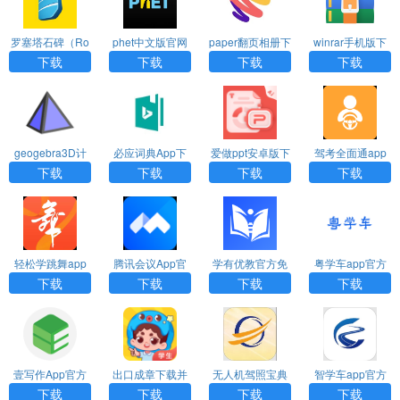
罗塞塔石碑（Ro
phet中文版官网
paper翻页相册下
winrar手机版下
setta Stone）ap
版下载
载官方原版
载
下载
下载
下载
下载
p免费版
geogebra3D计
必应词典App下
爱做ppt安卓版下
驾考全面通app
算器官网版下载
载官网版安卓版
载
免费下载
下载
下载
下载
下载
轻松学跳舞app
腾讯会议App官
学有优教官方免
粤学车app官方
下载
网版下载安卓版
费正版下载
免费下载
下载
下载
下载
下载
壹写作App官方
出口成章下载并
无人机驾照宝典
智学车app官方
版下载
安装学生版
下载最新版
下载
下载
下载
下载
下载