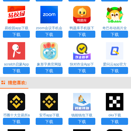
易校园app下载
zoom会议手机会
鸭题库手机版下
奇巴布动画片全
最新版本
议版下载
载
集免费版本下载
下载
下载
下载
下载
scratch启蒙App
象形字典官网版
快对作业App下
爱问云app官方
安卓版下载
下载
载带答案
下载
下载
下载
下载
下载
猜您喜欢:
币圈十大交易所a
安币app下载
钱能钱包下载
okx下载
pp下载
下载
下载
下载
下载