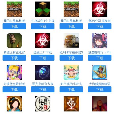
我的世界单机版
生存战争1中文版
我的世界单机版
解药公司 完整破
手机下载
下载
手机版
解版（Plague In
下载
下载
下载
下载
c）
希望之村正版官
瘟疫工厂下载
欧洲卡车模拟器3
魅魔咖啡厅（Phi
方版
内置Mod菜单
gros）app下载
下载
下载
下载
下载
方块堡垒最新版
逐光启航官方版
奶牛镇的小时光
大海贼探险物语
下载中文版本
下载安卓版
最新版本下载
下载官方版
下载
下载
下载
下载