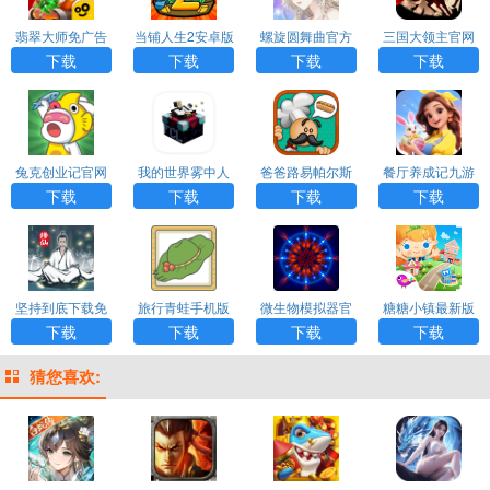
翡翠大师免广告
当铺人生2安卓版
螺旋圆舞曲官方
三国大领主官网
版下载
汉化版下载
版下载
版下载
下载
下载
下载
下载
兔克创业记官网
我的世界雾中人
爸爸路易帕尔斯
餐厅养成记九游
版免费版下载
模组下载手机版
中文版下载
版
下载
下载
下载
下载
坚持到底下载免
旅行青蛙手机版
微生物模拟器官
糖糖小镇最新版
费版
下载
方版下载
游戏下载
下载
下载
下载
下载
猜您喜欢: