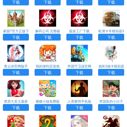
手机下载
下载
手机版
方版
下载
下载
下载
下载
家园7官方正版下
解药公司 完整破
瘟疫工厂下载
欧洲卡车模拟器3
载
解版（Plague In
内置Mod菜单
下载
下载
下载
下载
c）
青云传官网版手
我的便利店游戏
帝国守卫战官网
崩坏3抽卡模拟器
游下载
官网版下载
版下载
手机版下载
下载
下载
下载
下载
票房大卖王最新
糖糖小镇免费版
人类黎明手机版
李国富的小日子
版手游下载
下载
下载
免广告版下载
下载
下载
下载
下载