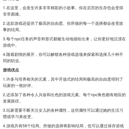
1.在这里，会发生许多非常精彩的小故事。你在后宫的生存也会变得
非常困难。
2.这款游戏还提供了极高的自由度。你所做的每一个选择都会改变故
事的结局。
3.每个npc任务的声音和形式都被生动地描绘出来，让你更好地沉浸在
游戏中。
4.随着剧情的展开，你可以解锁各种游戏选项来探索和选择几十种不
同的职业。
游戏优点
1.许多与培养相关的元素，其中开放式的结局和极高的自由度得到了
玩家的一致好评。
2.还添加了各种令人兴奋和出色的游戏元素。每个npc角色都有相应的
发展路径。
3.玩家需要不断关注女儿的各种属性，这些属性可以通过她的生活习
惯或学习来改变。
4.游戏共有58个结局。所做的选择将影响结局，也可以通过保存游戏