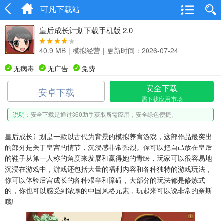
可凡下载站
皇后成长计划下载手机版 2.0
40.9 MB
|
模拟经营
|
更新时间：2026-07-24
无病毒
无广告
免费
安全下载
安卓下载
需下载应用市场
说明：
安全下载是通过360助手获取所需应用，安全绿色便捷。
皇后成长计划是一款以古代为背景的模拟养育游戏，这部作品最突出
的部分是关于皇宫的情节，沉浸感非常强烈。你可以把自己放在皇后
的鞋子从第一人称的角度来发展和赢得她的青睐，玩家可以很容易地
沉浸在游戏中，游戏还包括大量的福利内容和各种独特的游戏玩法，
你可以体验后宫成长的各种艰辛和障碍，大部分的玩法都是修炼式
的，你也可以感受到浓厚的中国风格元素，玩起来可以说非常的奈斯
哦!