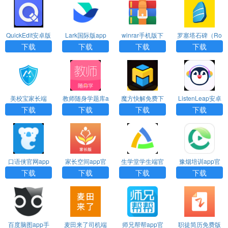
QuickEdit安卓版
Lark国际版app
winrar手机版下
罗塞塔石碑（Ro
下载
下载
载
setta Stone）ap
下载
下载
下载
下载
p免费版
美校宝家长端
教师随身学题库a
魔方快解免费下
ListenLeap安卓
pp下载
载
版
下载
下载
下载
下载
口语侠官网app
家长空间app官
生学堂学生端官
豫烟培训app官
下载
方下载
方版下载
方下载
下载
下载
下载
下载
百度脑图app手
麦田来了司机端
师兄帮帮app官
职徒简历免费版