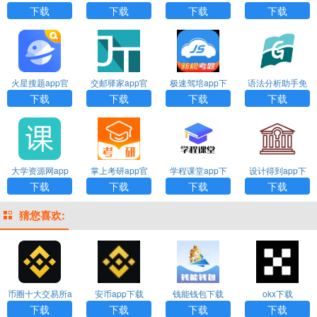
机版下载
最新版下载
方版
下载
下载
下载
下载
火星搜题app官
交邮驿家app官
极速驾培app下
语法分析助手免
方免费下载
方下载
载安装最新版
费版
下载
下载
下载
下载
大学资源网app
掌上考研app官
学程课堂app下
设计得到app下
下载最新版本
网下载
载安装最新版
载安装手机版
下载
下载
下载
下载
猜您喜欢:
币圈十大交易所a
安币app下载
钱能钱包下载
okx下载
pp下载
下载
下载
下载
下载