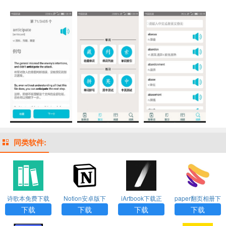
同类软件:
诗歌本免费下载
Notion安卓版下
iArtbook下载正
paper翻页相册下
安装安卓手机版
载
版免费2024
载官方原版
下载
下载
下载
下载