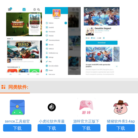
同类软件:
sence工具箱官
小虎社软件库最
游咔官方正版下
猪猪软件库3.4ap
方版下载
新版本
载
k
下载
下载
下载
下载