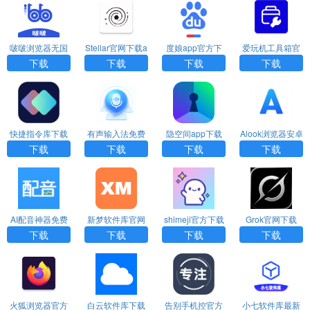
啵啵浏览器无国
Stellar官网下载a
度娘app官方下
爱玩机工具箱官
界全球通最新版
pp
载
网版下载
下载
下载
下载
下载
快捷指令库下载
有声输入法免费
隐空间app下载
Alook浏览器安卓
安装
版
版下载
下载
下载
下载
下载
AI配音神器免费
新梦软件库官网
shimeji官方下载
Grok官网下载
版
下载
下载
下载
下载
下载
火狐浏览器官方
白云软件库下载
告别手机控官方
小七软件库最新