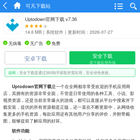
可凡下载站
Uptodown官网下载 v7.36
14.6 MB
|
系统软件
|
更新时间：2026-07-27
无病毒
无广告
免费
安全下载
安卓下载
需下载应用市场
说明：
安全下载是通过360助手获取所需应用，安全绿色便捷。
Uptodown官网下载
是一个在全网都非常受欢迎的手机应用商
店，其拥有的资源非常全面，不管是日常使用的各种工具、小说、影
视类资源，还是当前非常爆火的游戏，都可以直接从平台中搜索并下
载安装，提供的所有资源都是正版，还一直在不断更新中，从网络收
集更多的手机资源，每款应用还有其他用户分享的评价，并附带截
图，能够提前了解应用的好坏。
软件功能