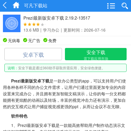
可凡下载站
Prezi最新版安卓下载 2.19.2-13517
13.6 MB
|
学习办公
|
更新时间：2026-07-16
无病毒
无广告
免费
安全下载
安卓下载
需下载应用市场
说明：
安全下载是通过360助手获取所需应用，安全绿色便捷。
Prezi最新版安卓下载
是一款办公类型的app，可以支持用户们使
用各种各样不同的办公文件需求，让用户们通过里面更加专业的内容
设置来完成办公，并且拥有更加智能文稿演示，让你的每一分文档都
能拥有更炫酷的动画以及转场，丰富的视觉冲击力还有演示，更加自
然的交互模式让用户捕捉视觉感更强的ppt，从而让会议不在无聊。
软件特色
1、Prezi最新版安卓下载是一款能高效帮助用户制作动态演示文