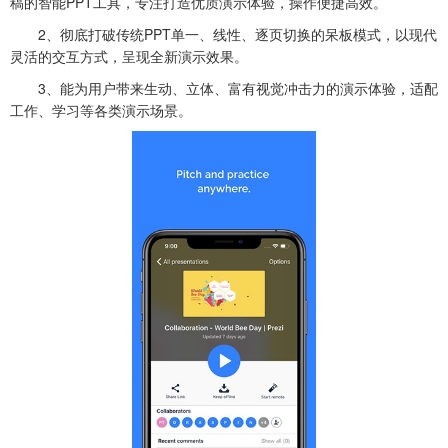
稿的智能PPT工具，专注打造优质演示体验，操作便捷高效。
2、彻底打破传统PPT单一、线性、逐页切换的呆板模式，以现代
灵活的交互方式，呈现全新演示效果。
3、能为用户带来生动、立体、富有视觉冲击力的演示体验，适配
工作、学习等各类演示场景。