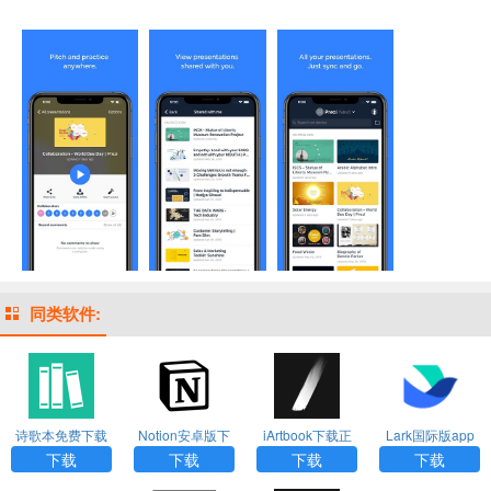
同类软件:
诗歌本免费下载
Notion安卓版下
iArtbook下载正
Lark国际版app
安装安卓手机版
载
版免费2024
下载
下载
下载
下载
下载