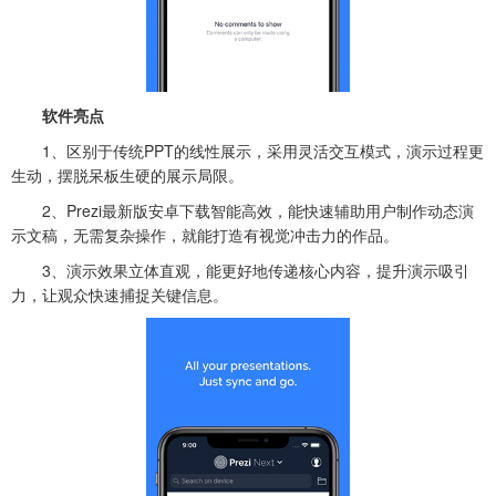
软件亮点
1、区别于传统PPT的线性展示，采用灵活交互模式，演示过程更
生动，摆脱呆板生硬的展示局限。
2、Prezi最新版安卓下载智能高效，能快速辅助用户制作动态演
示文稿，无需复杂操作，就能打造有视觉冲击力的作品。
3、演示效果立体直观，能更好地传递核心内容，提升演示吸引
力，让观众快速捕捉关键信息。