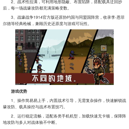
2、战术性拉满，可利用地形隐蔽、布置陷阱，搭配载具迂回抄
后，每一场战壕攻防都充满策略变数。
3、战壕战争1914官方版还原协约国与同盟国阵营，收录李-恩菲
尔德等经典枪械，兼顾历史还原度与游戏可玩性。
游戏优势
1、操作简易易上手，内置战术引导，无需复杂操作，快速解锁战
壕攻防、载具操控与战术布置技巧。
2、运行稳定流畅，适配各类手机机型，加载快速无卡顿，保障阵
地攻防与多人对战体验不中断。