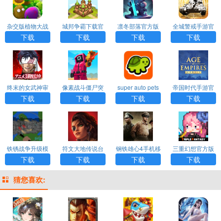
杂交版植物大战
城邦争霸下载官
凛冬部落官方版
全城警戒手游官
僵尸手机版下载
方版正版
方下载
下载
下载
下载
下载
终末的女武神审
像素战斗僵尸突
super auto pets
帝国时代手游官
判之日中文版下
袭官方版正版下
手机版下载
方正版下载
下载
下载
下载
下载
载
载
铁锈战争升级模
符文大地传说台
钢铁雄心4手机移
三重幻想官方版
组5.0官方正版下
服安卓下载
植版最新版本下
下载
下载
下载
下载
下载
载
载
猜您喜欢: