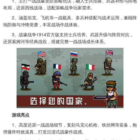
1、主打一战战壕攻防策略玩法，融入士兵招募、武器补给与阵地
布局，还原西线战场，适配策略战争玩家需求。
2、涵盖坦克、飞机等一战载具、多兵种搭配与战术运用，兼顾阵
地防御与冲锋突袭，丰富战场作战体验。
3、战壕战争1914官方版支持士兵培养、武器升级与阵营对抗，
还原索姆河等经典战役，搭建完整一战战场成长体系。
游戏亮点
1、高度还原一战战场细节，复刻马克沁机枪、铁丝网等装备，炮
弹爆炸特效逼真，打造沉浸式战壕作战感。