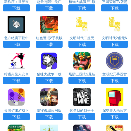
新秩序：世界末
赵云与阿斗免广
植物大战僵尸1原
三国荣耀TV版游
日汉化版游戏AP
告版下载
版下载中文版
戏APP下载
下载
下载
下载
下载
P下载
北方绝境下载中
红色警戒2手机版
文明时代二虚无
文明时代2虚无6.
文版
中文版下载
0最新版
下载
下载
下载
下载
狩猎火柴人安卓
猫咪大战争下载
塔防三国志2最新
文明纪元手游官
版下载安装
最新版
版下载
网版下载
下载
下载
下载
下载
帝国扩张游戏下
墨守孤城官网版
这是我的战争手
深空狼人杀官方
载
下载
游下载
版下载
下载
下载
下载
下载