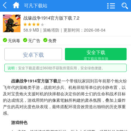
可凡下载站
战壕战争1914官方版下载 7.2
58.9 MB
|
策略塔防
|
更新时间：2026-08-04
无病毒
无广告
免费
安全下载
安卓下载
需下载应用市场
说明：
安全下载是通过360助手获取所需应用，安全绿色便捷。
战壕战争1914官方版下载
是一个带领玩家回到百年前那个炮火纷
飞年代的策略类手游，战前对步兵、机枪班组等单位的冷静布置，以
及对宝贵炮火支援时机的抉择都会决定你的将士们的生命和战术目标
的达成情况，游戏用简约的像素笔触所构建的肃杀氛围，叠加上爆炸
产生的高对比度色块表现，最终搭配环境音效营造出独特的历史厚重
感。
游戏特色