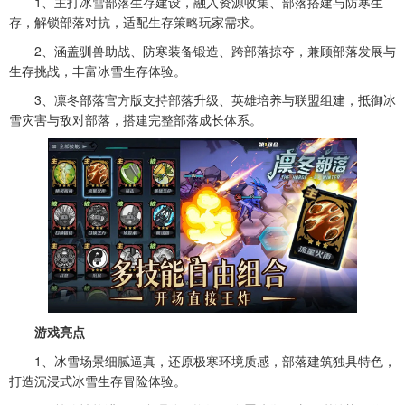
1、主打冰雪部落生存建设，融入资源收集、部落搭建与防寒生
存，解锁部落对抗，适配生存策略玩家需求。
2、涵盖驯兽助战、防寒装备锻造、跨部落掠夺，兼顾部落发展与
生存挑战，丰富冰雪生存体验。
3、凛冬部落官方版支持部落升级、英雄培养与联盟组建，抵御冰
雪灾害与敌对部落，搭建完整部落成长体系。
游戏亮点
1、冰雪场景细腻逼真，还原极寒环境质感，部落建筑独具特色，
打造沉浸式冰雪生存冒险体验。