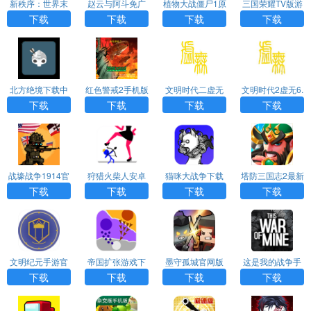
新秩序：世界末
赵云与阿斗免广
植物大战僵尸1原
三国荣耀TV版游
日汉化版游戏AP
告版下载
版下载中文版
戏APP下载
下载
下载
下载
下载
P下载
北方绝境下载中
红色警戒2手机版
文明时代二虚无
文明时代2虚无6.
文版
中文版下载
0最新版
下载
下载
下载
下载
战壕战争1914官
狩猎火柴人安卓
猫咪大战争下载
塔防三国志2最新
方版下载
版下载安装
最新版
版下载
下载
下载
下载
下载
文明纪元手游官
帝国扩张游戏下
墨守孤城官网版
这是我的战争手
网版下载
载
下载
游下载
下载
下载
下载
下载