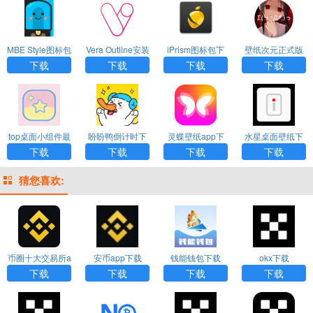
MBE Style图标包
Vera Outline安装
iPrism图标包下
壁纸次元正式版
下载
包下载
载
下载安装
下载
下载
下载
下载
top桌面小组件最
盼盼鸭倒计时下
灵蝶壁纸app下
水星桌面壁纸下
新版
载
载安装
载安装最新版
下载
下载
下载
下载
猜您喜欢:
币圈十大交易所a
安币app下载
钱能钱包下载
okx下载
pp下载
下载
下载
下载
下载