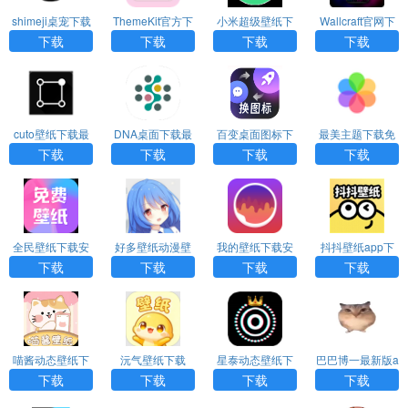
shimeji桌宠下载
ThemeKit官方下
小米超级壁纸下
Wallcraft官网下
中文版
载
载
载安卓版
下载
下载
下载
下载
cuto壁纸下载最
DNA桌面下载最
百变桌面图标下
最美主题下载免
新版
新版
载
费版
下载
下载
下载
下载
全民壁纸下载安
好多壁纸动漫壁
我的壁纸下载安
抖抖壁纸app下
装最新版
纸下载
装
载
下载
下载
下载
下载
喵酱动态壁纸下
沅气壁纸下载
星泰动态壁纸下
巴巴博一最新版a
载最新版
载
pp下载
下载
下载
下载
下载