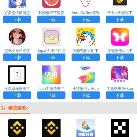
好多壁纸动漫壁
我的壁纸下载安
Vera Outline安装
iPrism图标包下
纸下载
装
包下载
载
下载
下载
下载
下载
壁纸次元正式版
top桌面小组件最
盼盼鸭倒计时下
灵蝶壁纸app下
下载安装
新版
载
载安装
下载
下载
下载
下载
水星桌面壁纸下
labu主题壁纸下
小猪壁纸大全ap
主题壁纸美化ap
载安装最新版
载
p下载
p最新下载
下载
下载
下载
下载
猜您喜欢: