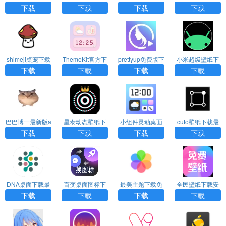
安装最新版
下载
下载
下载
下载
shimeji桌宠下载
ThemeKit官方下
prettyup免费版下
小米超级壁纸下
中文版
载
载
载
下载
下载
下载
下载
巴巴博一最新版a
星泰动态壁纸下
小组件灵动桌面
cuto壁纸下载最
pp下载
载
下载安装最新版
新版
下载
下载
下载
下载
DNA桌面下载最
百变桌面图标下
最美主题下载免
全民壁纸下载安
新版
载
费版
装最新版
下载
下载
下载
下载