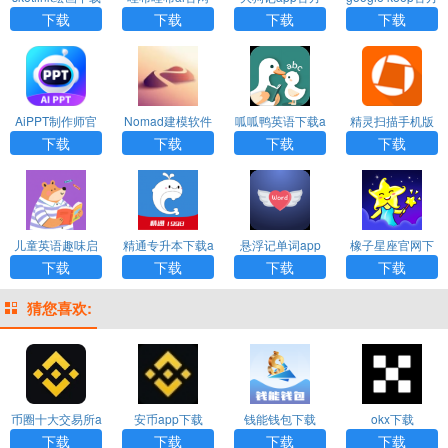
版
下载
正版下载
下载
下载
下载
下载
AiPPT制作师官
Nomad建模软件
呱呱鸭英语下载a
精灵扫描手机版
方版下载
下载安卓
pp
下载
下载
下载
下载
下载
儿童英语趣味启
精通专升本下载a
悬浮记单词app
橡子星座官网下
蒙app
pp
下载
载app
下载
下载
下载
下载
猜您喜欢:
币圈十大交易所a
安币app下载
钱能钱包下载
okx下载
pp下载
下载
下载
下载
下载