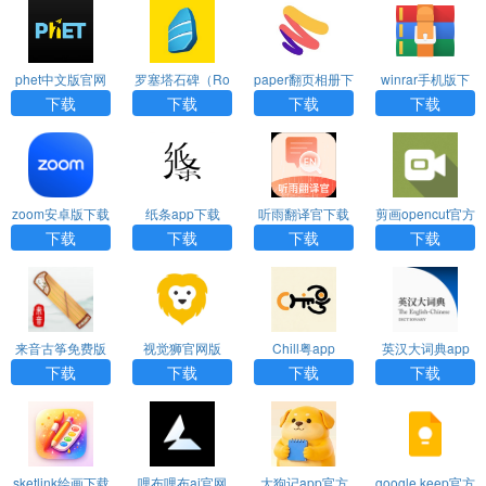
phet中文版官网
罗塞塔石碑（Ro
paper翻页相册下
winrar手机版下
版下载
setta Stone）ap
载官方原版
载
下载
下载
下载
下载
p免费版
zoom安卓版下载
纸条app下载
听雨翻译官下载
剪画opencut官方
官方版免费
正版
下载
下载
下载
下载
来音古筝免费版
视觉狮官网版
Chill粤app
英汉大词典app
下载
下载
下载
下载
下载
下载
sketlink绘画下载
哩布哩布ai官网
大狗记app官方
google keep官方