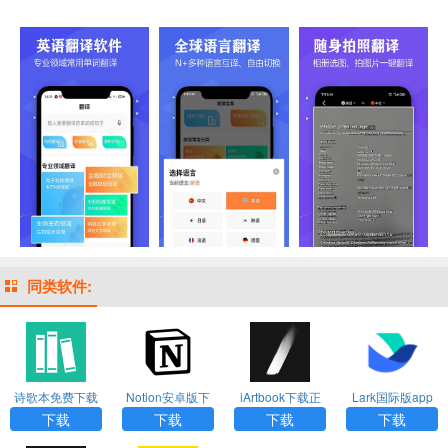
同类软件:
诗歌本免费下载
Notion安卓版下
iArtbook下载正
Lark国际版app
安装安卓手机版
载
版免费2024
下载
下载
下载
下载
下载