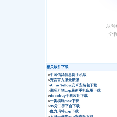
相关软件下载
○
中国信鸽信息网手机版
○
宠言官方版最新版
○
Aline Yellow安卓安装包下载
○
潮玩万物app最新手机应用下载
○
docobuy手机应用下载
○
一番模玩max下载
○
95分二手平台下载
○
魔力玛特app下载
○
入魂一番赏app安卓版下载