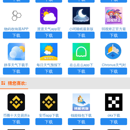
物屿收纳屋APP
渡渡天气app官
小呵睡眠最新版
弱视矫正官方最
安卓版免费下载
方下载
安卓版
新版
下载
下载
下载
下载
静享天气下载手
每日天气预报下
在么在么app下
Chronus天气时
机版
载最新版
载
钟app手机版下
下载
下载
下载
下载
载
猜您喜欢:
币圈十大交易所a
安币app下载
钱能钱包下载
okx下载
pp下载
下载
下载
下载
下载