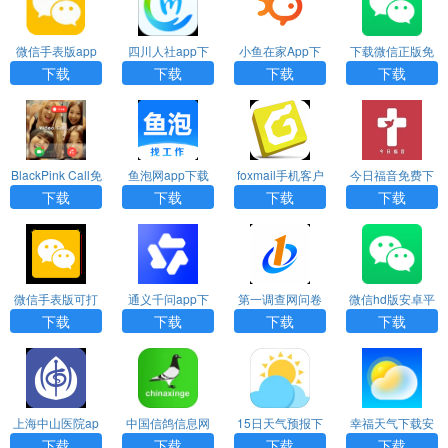
微信手表版app
四川人社app下
小鱼在家App下
下载微信正版免
下载
载官网版
载
费安装2026
下载
下载
下载
下载
BlackPink Call免
鱼泡网app下载
foxmail手机客户
今日福音免费下
费版下载
端app
载2024最新版
下载
下载
下载
下载
微信手表版可打
通义千问app下
第一调查网问卷
微信hd版安卓平
字版
载官网最新版
兼职app
板
下载
下载
下载
下载
上海中山医院ap
中国信鸽信息网
15日天气预报下
幸福天气下载安
p下载
手机版
载最新版
装最新版
下载
下载
下载
下载