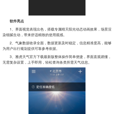
软件亮点
1、界面视觉表现出色，搭载专属晴天阳光动态动画效果，场景渲
染细腻生动，带来舒适精致的使用观感。
2、气象数据收录全面，数据更新及时稳定，信息精准度高，能够
为用户出行规划提供可靠参考依据。
3、雅虎天气官方下载最新版整体操作简单便捷，界面直观易懂，
无需复杂设置，上手即用，轻松查询各类所需天气信息。