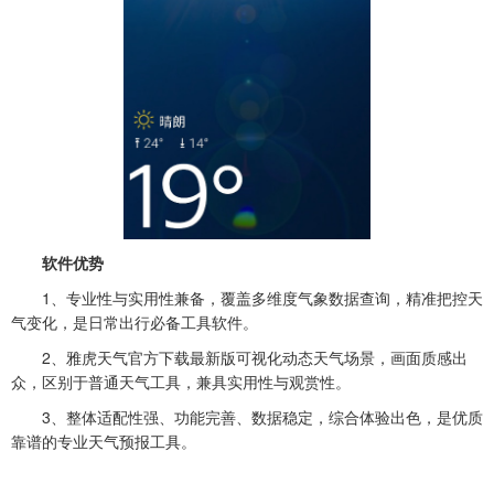
软件优势
1、专业性与实用性兼备，覆盖多维度气象数据查询，精准把控天
气变化，是日常出行必备工具软件。
2、雅虎天气官方下载最新版可视化动态天气场景，画面质感出
众，区别于普通天气工具，兼具实用性与观赏性。
3、整体适配性强、功能完善、数据稳定，综合体验出色，是优质
靠谱的专业天气预报工具。