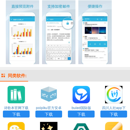
同类软件:
诗歌本官网下载
poipiku官方安卓
buled国际版
四川人社app下
下载
载官网版
下载
下载
下载
下载