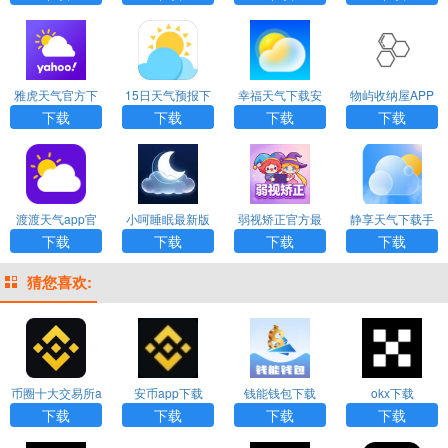
雅虎天气官方下
15日天气预报下
幸福天气下载安
物屿收纳屋APP
载最新版
载最新版
装最新版
安卓版免费下载
下载
下载
下载
下载
渡渡天气app官
小呵睡眠最新版
弱视矫正官方最
静享天气下载手
方下载
安卓版
新版
机版
下载
下载
下载
下载
猜您喜欢:
币圈十大交易所a
安币app下载
钱能钱包下载
okx下载
pp下载
下载
下载
下载
下载