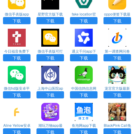
微信手表版app
星野官方版下载
fake location官
oppo便签下载最
下载
网版下载
新版
下载
下载
下载
下载
今日福音免费下
微信手表版可打
通义千问app下
第一调查网问卷
载2024最新版
字版
载官网最新版
兼职app
下载
下载
下载
下载
微信hd版安卓平
上海中山医院ap
中国信鸽信息网
宠言官方版最新
板
p下载
手机版
版
下载
下载
下载
下载
Aline Yellow安卓
潮玩万物app最
鱼泡网app下载
BlackPink Call免
安装包下载
新手机应用下载
费版下载
下载
下载
下载
下载