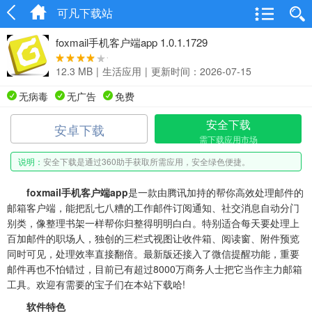
可凡下载站
foxmail手机客户端app 1.0.1.1729
12.3 MB
|
生活应用
|
更新时间：2026-07-15
无病毒
无广告
免费
安全下载
安卓下载
需下载应用市场
说明：
安全下载是通过360助手获取所需应用，安全绿色便捷。
foxmail手机客户端app
是一款由腾讯加持的帮你高效处理邮件的
邮箱客户端，能把乱七八糟的工作邮件订阅通知、社交消息自动分门
别类，像整理书架一样帮你归整得明明白白。特别适合每天要处理上
百加邮件的职场人，独创的三栏式视图让收件箱、阅读窗、附件预览
同时可见，处理效率直接翻倍。最新版还接入了微信提醒功能，重要
邮件再也不怕错过，目前已有超过8000万商务人士把它当作主力邮箱
工具。欢迎有需要的宝子们在本站下载哈!
软件特色‌