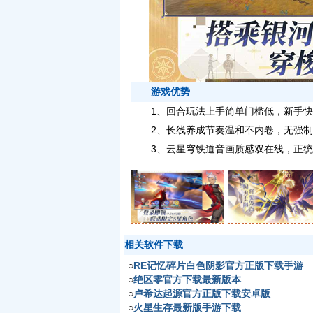
游戏优势
1、回合玩法上手简单门槛低，新手快
2、长线养成节奏温和不内卷，无强制
3、云星穹铁道音画质感双在线，正统崩
相关软件下载
○
RE记忆碎片白色阴影官方正版下载手游
○
绝区零官方下载最新版本
○
卢希达起源官方正版下载安卓版
○
火星生存最新版手游下载