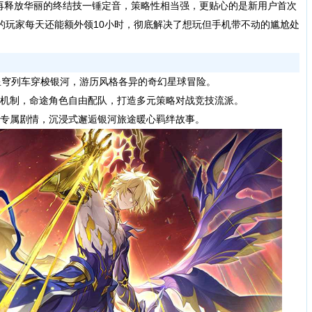
再释放华丽的终结技一锤定音，策略性相当强，更贴心的是新用户首次
的玩家每天还能额外领10小时，彻底解决了想玩但手机带不动的尴尬处
穹列车穿梭银河，游历风格各异的奇幻星球冒险。
机制，命途角色自由配队，打造多元策略对战竞技流派。
专属剧情，沉浸式邂逅银河旅途暖心羁绊故事。