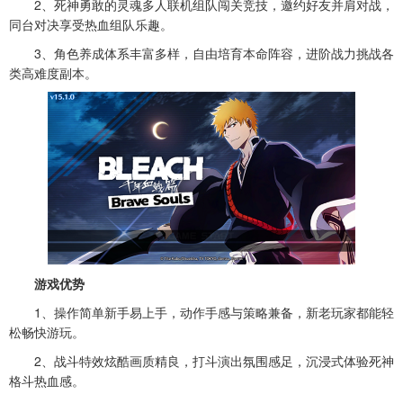
2、死神勇敢的灵魂多人联机组队闯关竞技，邀约好友并肩对战，
同台对决享受热血组队乐趣。
3、角色养成体系丰富多样，自由培育本命阵容，进阶战力挑战各
类高难度副本。
游戏优势
1、操作简单新手易上手，动作手感与策略兼备，新老玩家都能轻
松畅快游玩。
2、战斗特效炫酷画质精良，打斗演出氛围感足，沉浸式体验死神
格斗热血感。