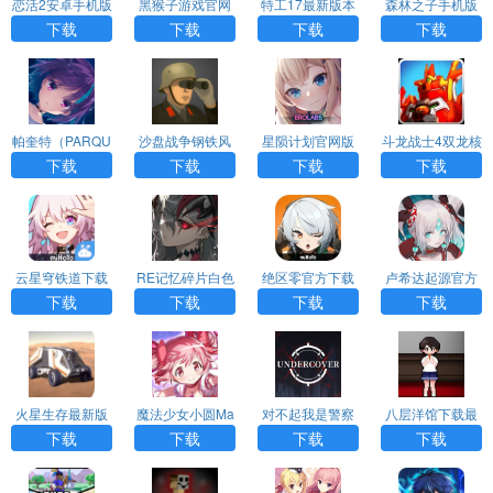
恋活2安卓手机版
黑猴子游戏官网
特工17最新版本
森林之子手机版
中文版
最新下载
24.8下载
下载
下载
下载
下载
下载
帕奎特（PARQU
沙盘战争钢铁风
星陨计划官网版
斗龙战士4双龙核
ET）手机汉化版
暴手游官方正版
下载
之战官方版下载
下载
下载
下载
下载
云星穹铁道下载
RE记忆碎片白色
绝区零官方下载
卢希达起源官方
安装官网版
阴影官方正版下
最新版本
正版下载安卓版
下载
下载
下载
下载
载手游
火星生存最新版
魔法少女小圆Ma
对不起我是警察
八层洋馆下载最
手游下载
giaExedra官网版
安卓版下载安装
新版本
下载
下载
下载
下载
下载手游