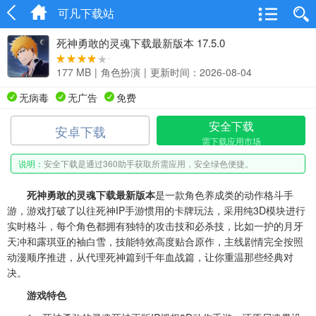
可凡下载站
死神勇敢的灵魂下载最新版本 17.5.0
177 MB
|
角色扮演
|
更新时间：2026-08-04
无病毒
无广告
免费
安全下载
安卓下载
需下载应用市场
说明：
安全下载是通过360助手获取所需应用，安全绿色便捷。
死神勇敢的灵魂下载最新版本
是一款角色养成类的动作格斗手
游，游戏打破了以往死神IP手游惯用的卡牌玩法，采用纯3D模块进行
实时格斗，每个角色都拥有独特的攻击技和必杀技，比如一护的月牙
天冲和露琪亚的袖白雪，技能特效高度贴合原作，主线剧情完全按照
动漫顺序推进，从代理死神篇到千年血战篇，让你重温那些经典对
决。
游戏特色