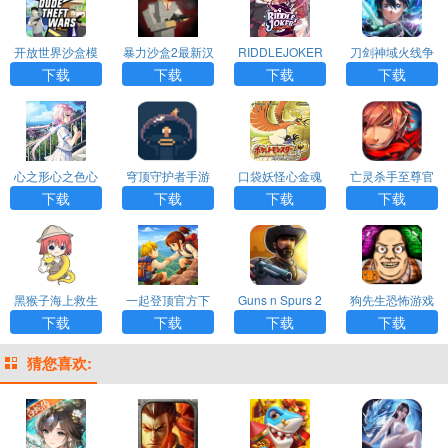
开放世界沙盒模
暴力沙盒2最新汉
RIDDLEJOKER
刀剑神域火线争
拟器Dude Theft
化手游下载
免费安卓汉化版
战国际服官网版
下载
下载
下载
下载
Wars下载
下载
心之形心之色心
穹顶守护者手游
口袋妖怪心金魂
亡灵杀手至尊官
之声下载安装手
下载
银安卓汉化版
方下载手机版
下载
下载
下载
下载
游
黑猴子海上救生
一起登顶官方下
Guns n Spurs 2
狗先生恐怖游戏
员手机汉化版
载
手机版最新版下
最新版下载
下载
下载
下载
下载
载
猜您喜欢: