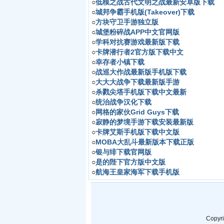
○
低模之战古代文明之战最新安卓版下载
○
城邦争霸手机版(Takeover)下载
○
方块守卫手游独立版
○
城堡粉碎战APP中文官网版
○
学科对抗赛游戏最新版下载
○
卡牌潜行者2官方版下载中文
○
幸存者小镇下载
○
战巡大作战最新版手机版下载
○
大大大战争下载最新版手游
○
杀戮尖塔手机版下载中文最新
○
统治战争汉化下载
○
网格的家伙Grid Guys下载
○
寂静的梦境手游下载安装最新版
○
卡牌艾斯手机版下载中文版
○
MOBA大乱斗最新版本下载正版
○
银与绯下载官网版
○
是的陛下官方版中文版
○
航海王皇家海军下载手机版
Copyr