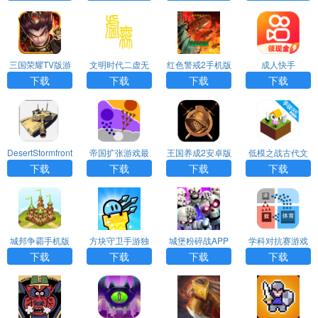
P下载
三国荣耀TV版游
文明时代二虚无
红色警戒2手机版
成人快手
戏APP下载
中文版下载
下载
下载
下载
下载
DesertStormfront
帝国扩张游戏最
王国养成2安卓版
低模之战古代文
手机版最新版下
新版安卓版（Sta
最新版下载
明之战最新安卓
下载
下载
下载
下载
载
te.io）下载
版下载
城邦争霸手机版
方块守卫手游独
城堡粉碎战APP
学科对抗赛游戏
(Takeover)下载
立版
中文官网版
最新版下载
下载
下载
下载
下载