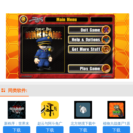
同类软件:
新秩序：世界末
赵云与阿斗免广
北方绝境下载中
植物大战僵尸1原
日汉化版游戏AP
告版下载
文版
版下载中文版
下载
下载
下载
下载