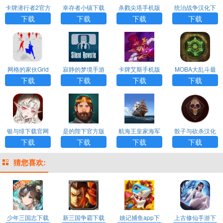
卡牌潜行者2官方
幸存者小镇下载
杀戮尖塔手机版
统治战争汉化下
版下载中文
下载中文最新
载
下载
下载
下载
下载
网格的家伙Grid
寂静的梦境手游
卡牌艾斯手机版
MOBA大乱斗最
Guys下载
下载安装最新版
下载中文版
新版本下载正版
下载
下载
下载
下载
银与绯下载官网
是的陛下官方版
航海王皇家海军
骰子与砍杀汉化
版
中文版
下载手机版
下载
下载
下载
下载
下载
猜您喜欢:
少年三国志下载
新三国争霸下载
姚记捕鱼app下
上古修仙手游下