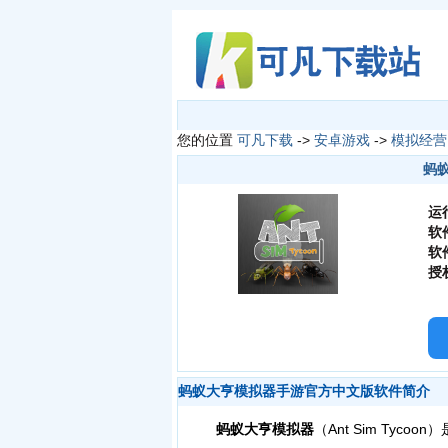
您的位置
可凡下载
->
安卓游戏
->
模拟经营
蚂蚁
运
软
软
授
蚂蚁大亨模拟器手游官方中文版软件简介
蚂蚁大亨模拟器
（Ant Sim Ty