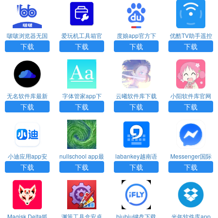
啵啵浏览器无国
爱玩机工具箱官
度娘app官方下
优酷TV助手遥控
界全球通最新版
网版下载
载
器下载
下载
下载
下载
下载
无名软件库最新
字体管家app下
云曦软件库下载
小阳软件库官网
版下载
载安装免费
最新版
下载
下载
下载
下载
小迪应用app安
nullschool app最
labankey越南语
Messenger国际
卓手机版
新版
输入法手机版
版2026最新版
下载
下载
下载
下载
Magisk Delta狐
渊策工具盒安卓
biubiu键盘下载
光年软件库app