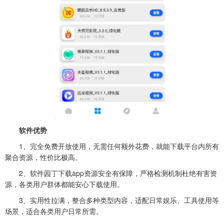
软件优势
1、完全免费开放使用，无需任何额外花费，就能下载平台内所有
聚合资源，性价比极高。
2、软件园丁下载app资源安全有保障，严格检测机制杜绝有害资
源，各类用户群体都能安心下载使用。
3、实用性拉满，整合多种类型内容，适配日常娱乐、工具使用等
场景，适合各类用户日常所需。