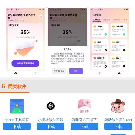
同类软件:
sence工具箱官
小虎社软件库最
游咔官方正版下
猪猪软件库3.4ap
方版下载
新版本
载
k
下载
下载
下载
下载