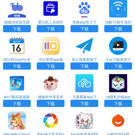
啵啵浏览器无国
爱玩机工具箱官
度娘app官方下
优酷TV助手遥控
界全球通最新版
网版下载
载
器下载
下载
下载
下载
下载
倒计时DayPro安
汉印美照app最
易云搜最新版下
小白万能资源下
卓版手机版
新版
载
载安装官网
下载
下载
下载
下载
win7模拟器最新
猪猪软件库安卓
天翼看家app下
vx隐私沙箱app
版下载
版下载
载安装手机版
下载
下载
下载
下载
下载
MikuMikuDance
彩虹磁力官方版a
ksu杂鱼面具APP
小柚市场TV版