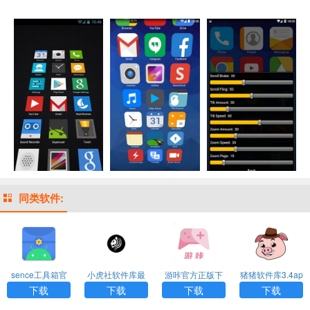
同类软件:
sence工具箱官
小虎社软件库最
游咔官方正版下
猪猪软件库3.4ap
方版下载
新版本
载
k
下载
下载
下载
下载