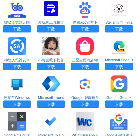
啵啵浏览器无国
爱玩机工具箱官
度娘app官方下
Stellar官网下载a
界全球通最新版
网版下载
载
pp
下载
下载
下载
下载
神隐浏览器安卓
小贺宝藏下载官
三星应用商店ap
Microsoft Edge B
最新版
网版app
p下载官网最新版
eta apk下载
下载
下载
下载
下载
连接至Windows
Microsoft Launc
Google 智能镜头
Google Go apk
应用下载
her中文下载
app下载
下载
下载
下载
下载
下载
Google Calculat
Microsoft To Do
WC软件库app下
Google 键盘输入