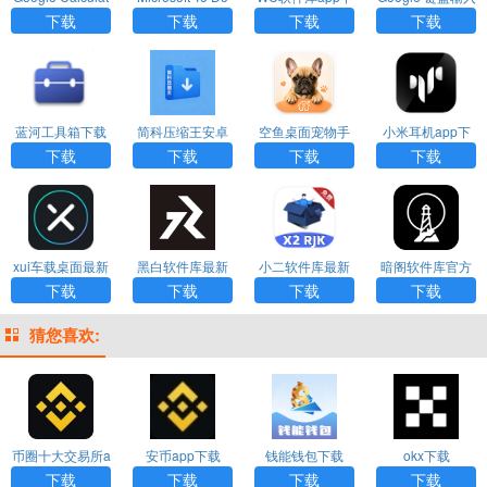
or apk下载
手机版
载最新版
法下载最新版
下载
下载
下载
下载
蓝河工具箱下载
简科压缩王安卓
空鱼桌面宠物手
小米耳机app下
安装安卓版
版下载
机版免费版
载安装官方免费
下载
下载
下载
下载
下载
xui车载桌面最新
黑白软件库最新
小二软件库最新
暗阁软件库官方
版本
版本下载
版下载
正版
下载
下载
下载
下载
猜您喜欢:
币圈十大交易所a
安币app下载
钱能钱包下载
okx下载
pp下载
下载
下载
下载
下载