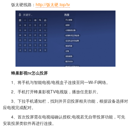
‌饭太硬线路‌：
http://饭太硬.top/tv
蜂巢影视tv怎么投屏
1、将手机与智能电视/电视盒子连接至同一Wi-Fi网络。
2、手机打开蜂巢影视TV电视版，播放任意影片。
3、下拉手机通知栏，找到并开启投屏相关功能，根据设备选择对
应电视完成配对。
4、首次投屏需在电视端确认授权;电视若无自带投屏功能，可先
安装投屏类软件再进行连接。