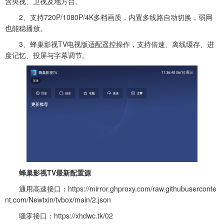
含央视、卫视及地方台。
2、支持720P/1080P/4K多档画质，内置多线路自动切换，弱网
也能稳播放。
3、蜂巢影视TV电视版适配遥控操作，支持倍速、离线缓存、进
度记忆、投屏与字幕调节。
蜂巢影视TV最新配置源
‌通用高速接口‌：https://mirror.ghproxy.com/raw.githubuserconte
nt.com/Newtxin/tvbox/main/2.json
‌骚零接口‌：https://xhdwc.tk/02