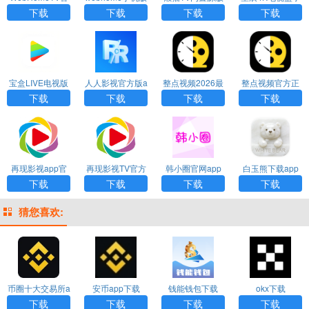
方版下载
下载
版下载
下载
下载
下载
下载
宝盒LIVE电视版
人人影视官方版a
整点视频2026最
整点视频官方正
下载
pp下载
新版本
版下载2026
下载
下载
下载
下载
再现影视app官
再现影视TV官方
韩小圈官网app
白玉熊下载app
方最新版本
最新版本
下载
下载
下载
下载
下载
猜您喜欢:
币圈十大交易所a
安币app下载
钱能钱包下载
okx下载
pp下载
下载
下载
下载
下载