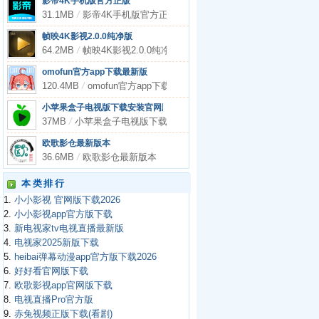
影帝4K手机版官方正版
31.1MB
/
影帝4K手机版官方正版
帧映4K影视2.0.0纯净版
64.2MB
/
帧映4K影视2.0.0纯净版
omofun官方app下载最新版
120.4MB
/
omofun官方app下载最新版
小苹果盒子电视版下载安装官网版
37MB
/
小苹果盒子电视版下载安装官网版
欧歌影仓最新版本
36.6MB
/
欧歌影仓最新版本
本类排行
1.
小小影视 官网版下载2026
2.
小小影视app官方版下载
3.
新电视家tv电视直播最新版
4.
电视家2025新版下载
5.
heibai弹幕动漫app官方版下载2026
6.
好好看官网版下载
7.
欧歌影视app官网版下载
8.
电视直播Pro官方版
9.
赤兔视频正版下载(看剧)