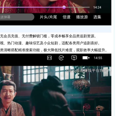
无会员充值、无付费解锁门槛，零成本畅享全品类追剧资源。
视、热门动漫、趣味综艺及小众短剧，适配各类用户追剧喜好。
类清晰搭配精准搜索功能，极大降低找片难度，观影效率大幅提升。