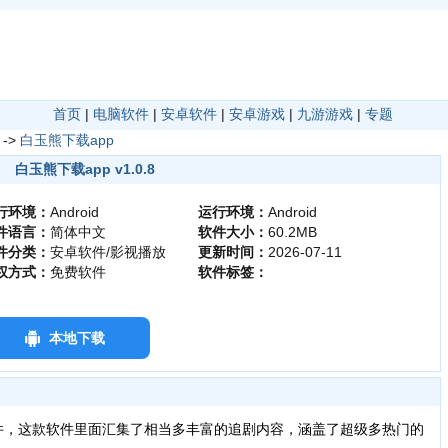
首页
|
电脑软件
|
安卓软件
|
安卓游戏
|
九游游戏
|
专题
->
白玉熊下载app
白玉熊下载app v1.0.8
行环境：
Android
运行环境：
Android
件语言：
简体中文
软件大小：
60.2MB
件分类：
安卓软件/影视播放
更新时间：
2026-07-11
权方式：
免费软件
软件标签：
本地下载
件，这款软件里面汇集了相当多丰富的追剧内容，涵盖了超级多热门的