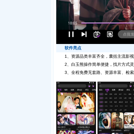
软件亮点
1、资源品类丰富齐全，囊括主流影视
2、白玉熊操作简单便捷，找片方式灵
3、全程免费无套路、资源丰富、检索