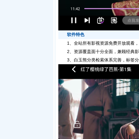
软件特色
1、全站所有影视资源免费开放观看，
2、资源覆盖面十分全面，兼顾经典影
3、白玉熊分类检索体系完善，标签分