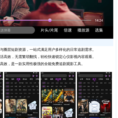
与圈层短剧资源，一站式满足用户多样化的日常追剧需求。
活高效，无需繁琐翻找，轻松快速锁定心仪影视内容观看。
高效，是一款实用性极强的全能免费追剧观影工具。