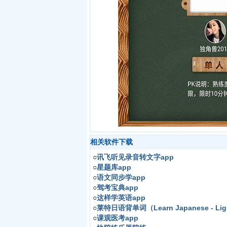
相关软件下载
○
讯飞听见录音转文字app
○
星题库app
○
语文同步学app
○
驾考宝典app
○
这样学英语app
○
莱特日语背单词（Learn Japanese - Lig
○
课观医考app