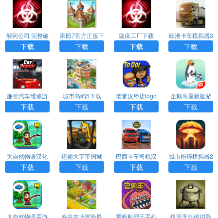
解药公司 完整破
家园7官方正版下
瘟疫工厂下载
欧洲卡车模拟器3
解版（Plague In
载
内置Mod菜单
下载
下载
下载
下载
c）
廉价汽车维修游
城市岛屿5下载
老爹汉堡店togo
企鹅岛最新版游
戏下载
安卓版下载
戏下载
下载
下载
下载
下载
大自然物语汉化
运输大亨帝国城
巴西卡车司机汉
城市粉碎模拟器2
版游戏下载
市最新版
化版下载
手游汉化版
下载
下载
下载
下载
大自然物语手游
春谷农场冒险最
黑暗料理王手机
饥荒烹饪模拟器