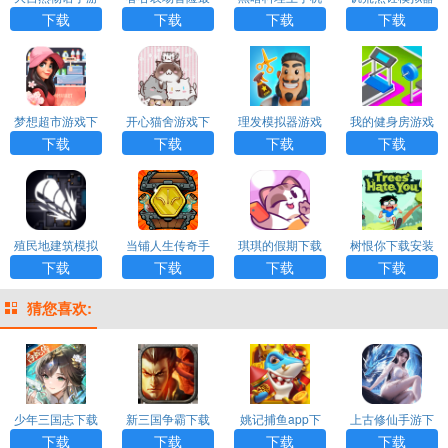
汉化版
新版下载
版下载
中文版下载
下载
下载
下载
下载
梦想超市游戏下
开心猫舍游戏下
理发模拟器游戏
我的健身房游戏
载
载
下载
下载
下载
下载
下载
下载
殖民地建筑模拟
当铺人生传奇手
琪琪的假期下载
树恨你下载安装
器完整版下载
机版下载
最新版
最新版本
下载
下载
下载
下载
猜您喜欢:
少年三国志下载
新三国争霸下载
姚记捕鱼app下
上古修仙手游下
载
载
下载
下载
下载
下载