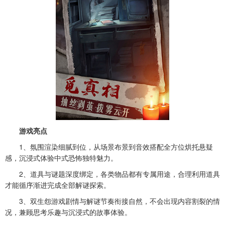
游戏亮点
1、氛围渲染细腻到位，从场景布景到音效搭配全方位烘托悬疑
感，沉浸式体验中式恐怖独特魅力。
2、道具与谜题深度绑定，各类物品都有专属用途，合理利用道具
才能循序渐进完成全部解谜探索。
3、
双生怨游戏
剧情与解谜节奏衔接自然，不会出现内容割裂的情
况，兼顾思考乐趣与沉浸式的故事体验。