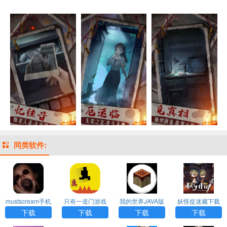
同类软件:
mustscream手机
只有一道门游戏
我的世界JAVA版
妖怪捉迷藏下载
版下载免费版
手机版下载
下载手机版最新
正版
下载
下载
下载
下载