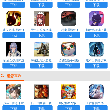
载
下载
下载
载
下载
下载
下载
下载
迷失之地2游戏下
无出口公寓游戏
山村老屋游戏下
捕梦猫游戏下载
载
手机版下载
载
下载
下载
下载
下载
病娇女孩恐怖游
海贼世纪大冒险
诡秘医院手机版
逃不出的船游戏
戏手游下载最新
游戏下载
游戏下载
下载
下载
下载
下载
下载
版
猜您喜欢:
少年三国志下载
新三国争霸下载
姚记捕鱼app下
上古修仙手游下
载
载
下载
下载
下载
下载