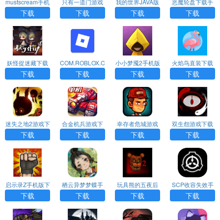
mustscream手机
只有一道门游戏
我的世界JAVA版
恶魔轮盘下载手
版下载免费版
手机版下载
下载手机版最新
机版
下载
下载
下载
下载
妖怪捉迷藏下载
COM.ROBLOX.C
小小梦魇2手机版
火焰鸟直装下载
正版
LIENT最新版下
下载
6.0版本
下载
下载
下载
下载
载
迷失之地2游戏下
合金机兵游戏下
幸存者危城游戏
双生怨游戏下载
载
载
下载
下载
下载
下载
下载
启示录Z手机版下
栖云异梦梦蝶手
玩具熊的五夜后
SCP收容失效手
载
游完整版
宫2最新版
机版下载中文
下载
下载
下载
下载