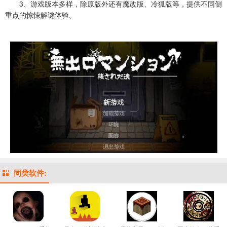
3、游戏版本多样，除原版外还有魔改版、冷狐版等，提供不同侧
重点的惊悚解谜体验。
同类软件: