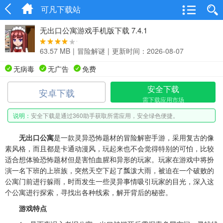
可凡下载站
无出口公寓游戏手机版下载 7.4.1
63.57 MB
|
冒险解谜
|
更新时间：2026-08-07
无病毒
无广告
免费
安全下载
安卓下载
需下载应用市场
说明：
安全下载是通过360助手获取所需应用，安全绿色便捷。
无出口公寓
是一款灵异恐怖题材的冒险解密手游，采用复古的像
素风格，而且都是卡通动漫风，玩起来也不会觉得特别的可怕，比较
适合想体验恐怖题材但是害怕血腥和异形的玩家。玩家在游戏中将扮
演一名下班的上班族，突然天空下起了瓢泼大雨，被迫在一个破败的
公寓门前进行躲雨，时而发生一些灵异事情吸引玩家的目光，深入这
个公寓进行探索，寻找出各种线索，解开背后的秘密。
游戏特点