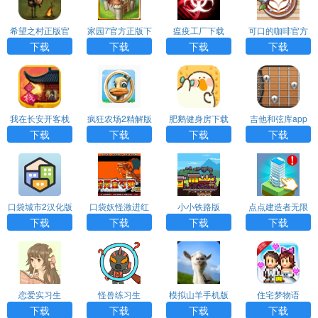
希望之村正版官
家园7官方正版下
瘟疫工厂下载
可口的咖啡官方
方版
载
版正版下载
下载
下载
下载
下载
我在长安开客栈
疯狂农场2精解版
肥鹅健身房下载
吉他和弦库app
最新版
下载
下载
下载
下载
口袋城市2汉化版
口袋妖怪激进红
小小铁路版
点点建造者无限
修改器
红钥匙
下载
下载
下载
下载
恋爱实习生
怪兽练习生
模拟山羊手机版
住宅梦物语
下载
下载
下载
下载
下载