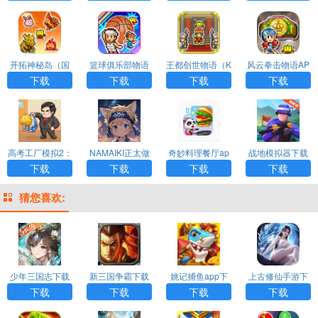
开拓神秘岛（国
篮球俱乐部物语
王都创世物语（K
风云拳击物语AP
际服）APP
ingdom Adventu
P
下载
下载
下载
下载
rers）
高考工厂模拟2：
NAMAIKI正太做
奇妙料理餐厅ap
战地模拟器下载
当一回校长
梦模拟器汉化版
p
正版国际版
下载
下载
下载
下载
下载
猜您喜欢:
少年三国志下载
新三国争霸下载
姚记捕鱼app下
上古修仙手游下
载
载
下载
下载
下载
下载