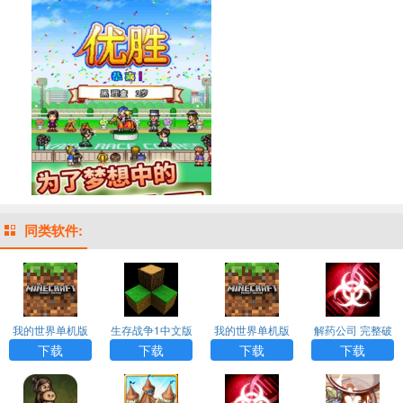
同类软件:
我的世界单机版
生存战争1中文版
我的世界单机版
解药公司 完整破
手机下载
下载
手机版
解版（Plague In
下载
下载
下载
下载
c）