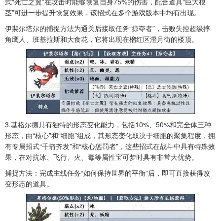
式“死亡之翼”在攻击时能够恢复自身75%的伤害，配合道具“巨大根
茎”可进一步提升恢复效果，该招式在多个游戏版本中均有出现。
伊裴尔塔尔的捕捉方法为通关后接取任务“掠夺者”，击败失控超级摔
角鹰人、班基拉斯和大食花，它将出现在榴红区澄月街的楼顶。
3.基格尔德具有独特的形态变化能力，包括10%、50%和完全体三种
形态，由“核心”和“细胞”组成，其形态变化取决于细胞的聚集程度，拥
有专属招式“千箭齐发”和“核心惩罚者”，这些招式在战斗中具有特殊效
果，在对抗冰、飞行、火、毒等属性宝可梦时具有非常大优势。
捕捉方法：完成主线任务“如何保持世界的平衡”后，即可直接获得改
变形态的道具。