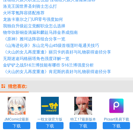
洛克王国世界圣剑骑士怎么打
火环零氪阵容搭配推荐
龙族卡塞尔之门UR零号强度如何
我独自升级起立觉醒职业怎么选择
物华弥新铜壶滴漏和麟趾马蹄金养成指南
《原神》雅珂达阵容组合分享一览
《山海进化录》东山北号山45级首领莲叶黾通关技巧
《火山的女儿再度重逢》丽贝卡的喜好与礼物获得途径分享
无期迷途玛格丽塔角色强度详解一览
金铲铲之战S16兰博技能有哪些 S16兰博强度分析
《火山的女儿再度重逢》肯尼斯的喜好与礼物获得途径分享
猜您喜欢:
JMComic2最新
一耽女孩官方版
特工17最新版本
Picsart美易下载
安装包
下载漫画安装
24.8下载
正版免费中文版
下载
下载
下载
下载