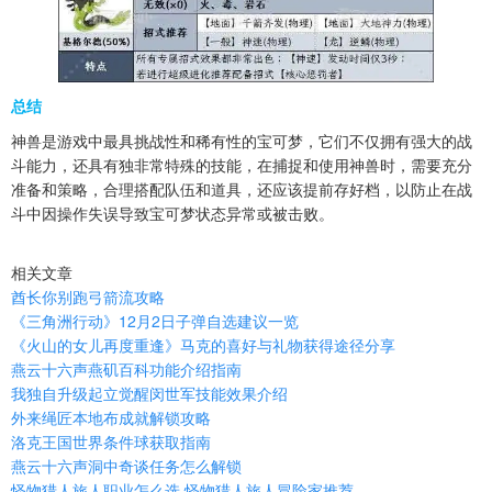
总结
神兽是游戏中最具挑战性和稀有性的宝可梦，它们不仅拥有强大的战
斗能力，还具有独非常特殊的技能，在捕捉和使用神兽时，需要充分
准备和策略，合理搭配队伍和道具，还应该提前存好档，以防止在战
斗中因操作失误导致宝可梦状态异常或被击败。
相关文章
酋长你别跑弓箭流攻略
《三角洲行动》12月2日子弹自选建议一览
《火山的女儿再度重逢》马克的喜好与礼物获得途径分享
燕云十六声燕矶百科功能介绍指南
我独自升级起立觉醒闵世军技能效果介绍
外来绳匠本地布成就解锁攻略
洛克王国世界条件球获取指南
燕云十六声洞中奇谈任务怎么解锁
怪物猎人旅人职业怎么选 怪物猎人旅人冒险家推荐