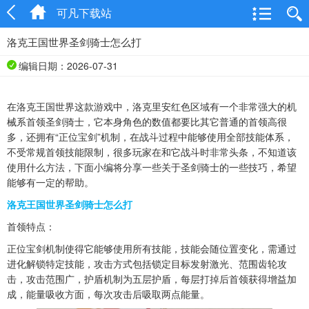
可凡下载站
洛克王国世界圣剑骑士怎么打
编辑日期：2026-07-31
在洛克王国世界这款游戏中，洛克里安红色区域有一个非常强大的机
械系首领圣剑骑士，它本身角色的数值都要比其它普通的首领高很
多，还拥有“正位宝剑”机制，在战斗过程中能够使用全部技能体系，
不受常规首领技能限制，很多玩家在和它战斗时非常头条，不知道该
使用什么方法，下面小编将分享一些关于圣剑骑士的一些技巧，希望
能够有一定的帮助。
洛克王国世界圣剑骑士怎么打
首领特点：
正位宝剑机制使得它能够使用所有技能，技能会随位置变化，需通过
进化解锁特定技能，攻击方式包括锁定目标发射激光、范围齿轮攻
击，攻击范围广，护盾机制为五层护盾，每层打掉后首领获得增益加
成，能量吸收方面，每次攻击后吸取两点能量。