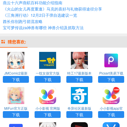
燕云十六声燕矶百科功能介绍指南
《火山的女儿再度重逢》马克的喜好与礼物获得途径分享
《三角洲行动》12月2日子弹自选建议一览
酋长你别跑弓箭流攻略
宝可梦传说za神兽有哪些 神兽介绍及抓取方法
猜您喜欢:
JMComic2最新
一耽女孩官方版
特工17最新版本
Picsart美易下载
安装包
下载漫画安装
24.8下载
正版免费中文版
下载
下载
下载
下载
MiFun官方正版
小小影视 官网版
奇异社区最新版
小小影视app官
下载2026
本
方版下载
下载
下载
下载
下载