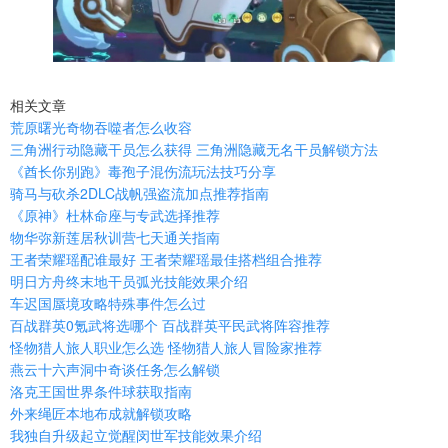
相关文章
荒原曙光奇物吞噬者怎么收容
三角洲行动隐藏干员怎么获得 三角洲隐藏无名干员解锁方法
《酋长你别跑》毒孢子混伤流玩法技巧分享
骑马与砍杀2DLC战帆强盗流加点推荐指南
《原神》杜林命座与专武选择推荐
物华弥新莲居秋训营七天通关指南
王者荣耀瑶配谁最好 王者荣耀瑶最佳搭档组合推荐
明日方舟终末地干员弧光技能效果介绍
车迟国蜃境攻略特殊事件怎么过
百战群英0氪武将选哪个 百战群英平民武将阵容推荐
怪物猎人旅人职业怎么选 怪物猎人旅人冒险家推荐
燕云十六声洞中奇谈任务怎么解锁
洛克王国世界条件球获取指南
外来绳匠本地布成就解锁攻略
我独自升级起立觉醒闵世军技能效果介绍