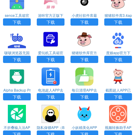
sence工具箱官
游咔官方正版下
小虎社软件库最
猪猪软件库3.4ap
方版下载
载
新版本
k
下载
下载
下载
下载
啵啵浏览器无国
爱玩机工具箱官
猪猪软件库官方
度娘app官方下
界全球通最新版
网版下载
版下载
载
下载
下载
下载
下载
Alpha Backup Pr
电池超人APP去
每日清理APP去
截图超人APP已
o专业免费版
广告纯净版
广告版
激活高级功能免
下载
下载
下载
下载
费版
不折叠输入法AP
隐私保镖APP（B
小妖精美化APP
视频转换助手AP
PVIP会员免费版
ouncer）
去广告版
P免费免费版
下载
下载
下载
下载