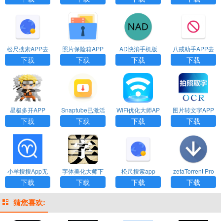
松尺搜索APP去
照片保险箱APP
AD快消手机版
八戒助手APP去
除所有限制免费
（GalleryVault）
广告官方版
下载
下载
下载
下载
版
星极多开APP
Snaptube已激活
WiFi优化大师AP
图片转文字APP
（Multiapps）
VIP会员免费版
P免广告版
激活高级功能免
下载
下载
下载
下载
费版
小羊搜搜App无
字体美化大师下
松尺搜索app
zetaTorrent Pro
限搜索免费版
载安装免费版
app
下载
下载
下载
下载
猜您喜欢: