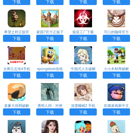
手机下载
下载
手机版
解版（Plague In
下载
下载
下载
下载
c）
希望之村正版官
家园7官方正版下
瘟疫工厂下载
可口的咖啡官方
方版
载
版正版下载
下载
下载
下载
下载
太阁立志传4手机
spongebob游戏
中国式人生破解
小小木材商破解
版汉化下载
下载
版无限金币无限
版无限金币钻石
下载
下载
下载
下载
钻石app
下载
老爹大排档破解
透明人间：对便
深度睡眠2 手机
饥饿派画家中文
版无限金币免广
利店女孩的恶作
安卓版（deepsle
版下载
下载
下载
下载
下载
告app下载
剧游戏APP下载
ep2）