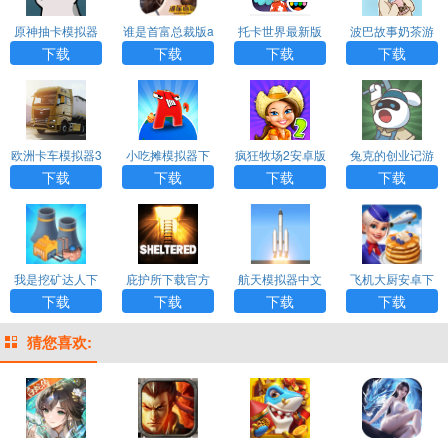
原神抽卡模拟器
谁是首富总裁版a
托卡世界最新版
波巴故事奶茶游
正版下载
pp
游戏2023破解版
戏
下载
下载
下载
下载
欧洲卡车模拟器3
小吃摊模拟器下
疯狂牧场2安卓版
兔克的创业记游
内置Mod菜单
载手机版中文版
中文版下载
戏免广告
下载
下载
下载
下载
最新版
我是挖矿达人下
庇护所下载官方
航天模拟器中文
飞机大厨安卓下
载手机版
版安装最新版
版下载最新版
载官方版
下载
下载
下载
下载
猜您喜欢: