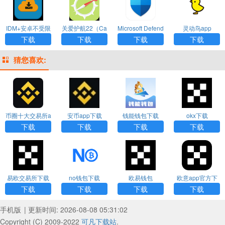
IDM+安卓不受限
关爱护航22（Ca
Microsoft Defend
灵动鸟app
制
re Escort 2）app
er App
下载
下载
下载
下载
猜您喜欢:
币圈十大交易所a
安币app下载
钱能钱包下载
okx下载
pp下载
下载
下载
下载
下载
易欧交易所下载
no钱包下载
欧易钱包
欧意app官方下
载
下载
下载
下载
下载
手机版
| 更新时间: 2026-08-08 05:31:02
Copyright (C) 2009-2022
可凡下载站
.