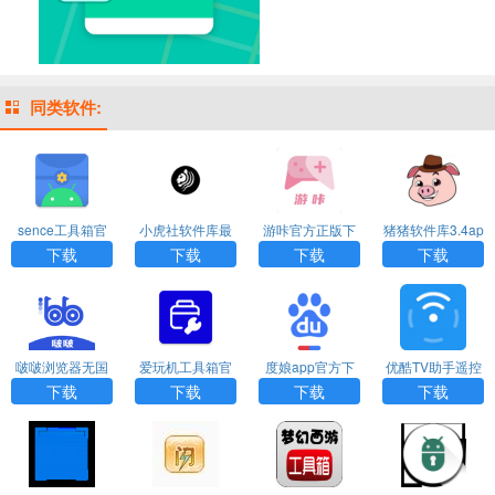
同类软件:
sence工具箱官
小虎社软件库最
游咔官方正版下
猪猪软件库3.4ap
方版下载
新版本
载
k
下载
下载
下载
下载
啵啵浏览器无国
爱玩机工具箱官
度娘app官方下
优酷TV助手遥控
界全球通最新版
网版下载
载
器下载
下载
下载
下载
下载