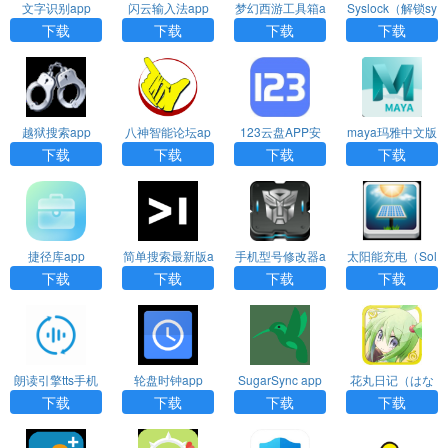
文字识别app
闪云输入法app
梦幻西游工具箱a
Syslock（解锁sy
pp
stem分区）中文
下载
下载
下载
下载
版
越狱搜索app
八神智能论坛ap
123云盘APP安
maya玛雅中文版
p
卓2026最新版
下载
下载
下载
下载
捷径库app
简单搜索最新版a
手机型号修改器a
太阳能充电（Sol
pp
pp
arPower）安卓
下载
下载
下载
下载
版app
朗读引擎tts手机
轮盘时钟app
SugarSync app
花丸日记（はな
版(MultiTTS)app
まる日記）App
下载
下载
下载
下载
下载