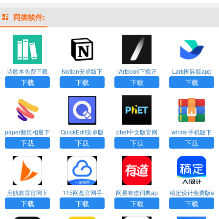
同类软件:
诗歌本免费下载
Notion安卓版下
iArtbook下载正
Lark国际版app
安装安卓手机版
载
版免费2024
下载
下载
下载
下载
下载
paper翻页相册下
QuickEdit安卓版
phet中文版官网
winrar手机版下
载官方原版
下载
版下载
载
下载
下载
下载
下载
启航教育官网下
115网盘官网手
网易有道词典ap
稿定设计免费版a
载app
机版下载
p官方下载
pp
下载
下载
下载
下载