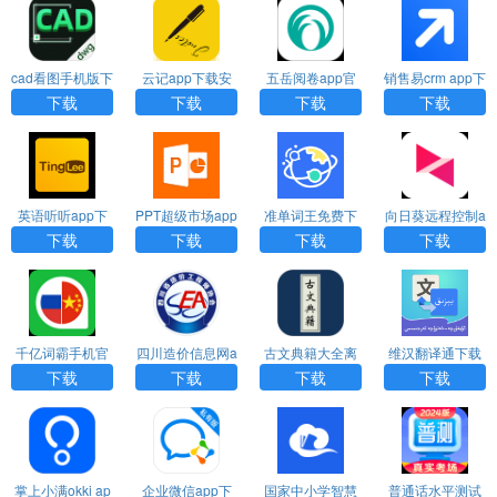
cad看图手机版下
云记app下载安
五岳阅卷app官
销售易crm app下
载最新版
装官方版免费下
方下载安装最新
载
下载
下载
下载
下载
载
版
英语听听app下
PPT超级市场app
准单词王免费下
向日葵远程控制a
载安装免费版
免费版
载
pp官网下载
下载
下载
下载
下载
千亿词霸手机官
四川造价信息网a
古文典籍大全离
维汉翻译通下载
方下载app
pp下载
线版下载
免费2024最新版
下载
下载
下载
下载
本
掌上小满okki ap
企业微信app下
国家中小学智慧
普通话水平测试