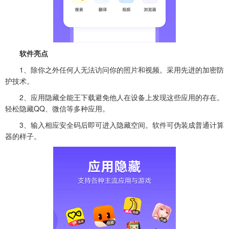
软件亮点
1、除你之外任何人无法访问你的照片和视频。采用先进的加密防
护技术。
2、应用隐藏全能王下载避免他人在设备上发现这些应用的存在。
轻松隐藏QQ、微信等多种应用。
3、输入相应安全码后即可进入隐藏空间。软件可伪装成普通计算
器的样子。