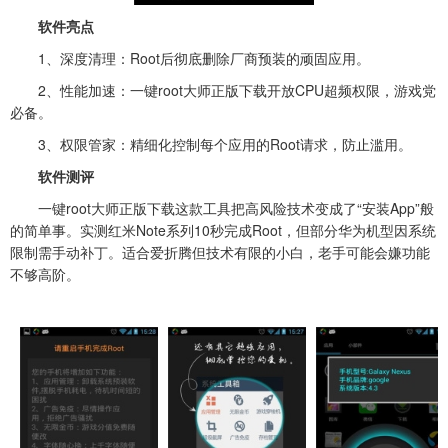
软件亮点‌
1、‌深度清理‌：Root后彻底删除厂商预装的顽固应用。
2、‌性能加速‌：一键root大师正版下载开放CPU超频权限，游戏党
必备。
3、‌权限管家‌：精细化控制每个应用的Root请求，防止滥用。
软件测评‌
一键root大师正版下载这款工具把高风险技术变成了“安装App”般
的简单事。实测红米Note系列10秒完成Root，但部分华为机型因系统
限制需手动补丁。适合爱折腾但技术有限的小白，老手可能会嫌功能
不够高阶。