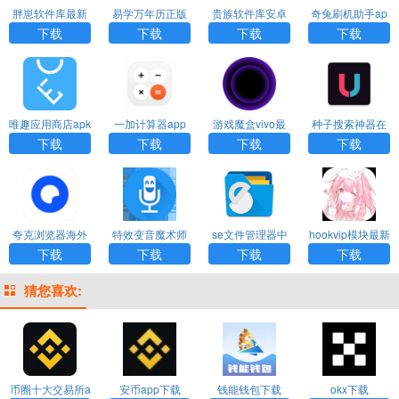
胖崽软件库最新
易学万年历正版
贵族软件库安卓
奇兔刷机助手ap
版
下载
p下载
下载
下载
下载
下载
唯趣应用商店apk
一加计算器app
游戏魔盒vivo最
种子搜索神器在
安装包手表版
官方下载
新版
线引擎
下载
下载
下载
下载
夸克浏览器海外
特效变音魔术师
se文件管理器中
hookvip模块最新
版
旧版
文版
版安卓下载
下载
下载
下载
下载
猜您喜欢:
币圈十大交易所a
安币app下载
钱能钱包下载
okx下载