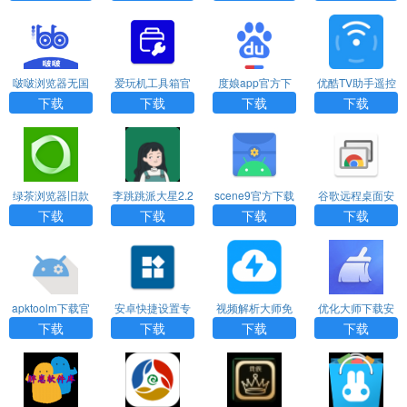
啵啵浏览器无国
爱玩机工具箱官
度娘app官方下
优酷TV助手遥控
界全球通最新版
网版下载
载
器下载
下载
下载
下载
下载
绿茶浏览器旧款
李跳跳派大星2.2
scene9官方下载
谷歌远程桌面安
正式版
卓版
下载
下载
下载
下载
apktoolm下载官
安卓快捷设置专
视频解析大师免
优化大师下载安
方版
业汉化免费下载
费版
装免费
下载
下载
下载
下载