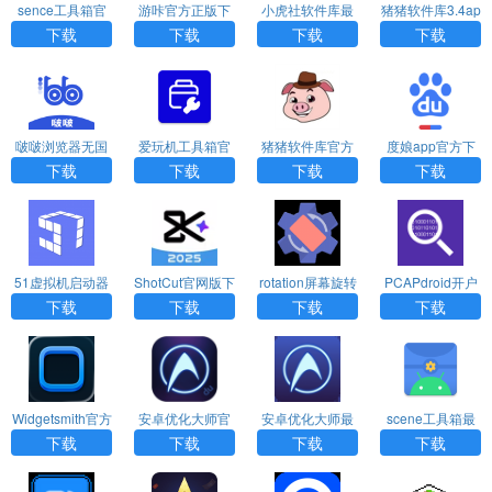
sence工具箱官
游咔官方正版下
小虎社软件库最
猪猪软件库3.4ap
方版下载
载
新版本
k
下载
下载
下载
下载
啵啵浏览器无国
爱玩机工具箱官
猪猪软件库官方
度娘app官方下
界全球通最新版
网版下载
版下载
载
下载
下载
下载
下载
51虚拟机启动器
ShotCut官网版下
rotation屏幕旋转
PCAPdroid开户
最新版下载
载
器官网版下载
软件
下载
下载
下载
下载
Widgetsmith官方
安卓优化大师官
安卓优化大师最
scene工具箱最
下载
网版下载
新版下载
新版下载
下载
下载
下载
下载