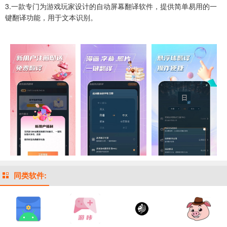
3.一款专门为游戏玩家设计的自动屏幕翻译软件，提供简单易用的一
键翻译功能，用于文本识别。
同类软件: