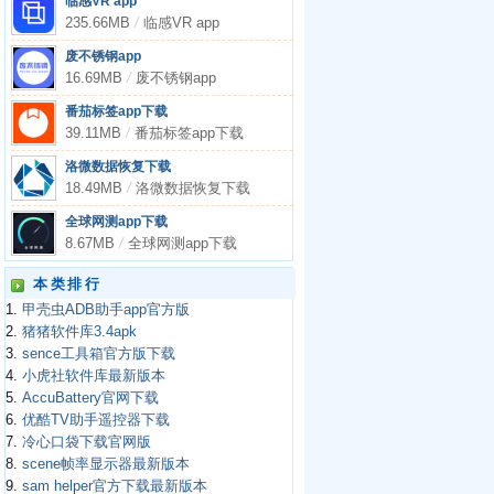
临感VR app
235.66MB
/
临感VR app
废不锈钢app
16.69MB
/
废不锈钢app
番茄标签app下载
39.11MB
/
番茄标签app下载
洛微数据恢复下载
18.49MB
/
洛微数据恢复下载
全球网测app下载
8.67MB
/
全球网测app下载
本类排行
1.
甲壳虫ADB助手app官方版
2.
猪猪软件库3.4apk
3.
sence工具箱官方版下载
4.
小虎社软件库最新版本
5.
AccuBattery官网下载
6.
优酷TV助手遥控器下载
7.
冷心口袋下载官网版
8.
scene帧率显示器最新版本
9.
sam helper官方下载最新版本