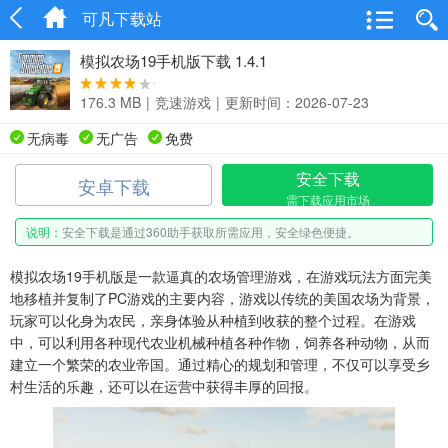
可凡下载站
模拟农场19手机版下载 1.4.1
176.3 MB
|
竞速游戏
|
更新时间：2026-07-23
无病毒
无广告
免费
安全下载
安卓下载
需下载应用市场
说明：
安全下载是通过360助手获取所需应用，安全绿色便捷。
模拟农场19手机版是一款逼真的农场管理游戏，在游戏玩法方面完美
地移植并复制了PC游戏的主要内容，游戏以传统的美国农场为背景，
玩家可以化身为农民，亲身体验从种植到收获的整个过程。在游戏
中，可以利用各种现代农业机械种植各种作物，饲养各种动物，从而
建立一个繁荣的农业帝国。通过精心的规划和管理，不仅可以享受乡
村生活的乐趣，还可以在运营中获得丰厚的回报。