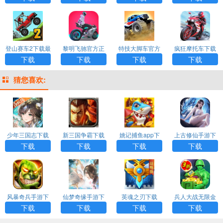
登山赛车2下载最
黎明飞驰官方正
特技大脚车官方
疯狂摩托车下载
新版
版
正版
正版最新版
下载
下载
下载
下载
猜您喜欢:
少年三国志下载
新三国争霸下载
姚记捕鱼app下
上古修仙手游下
载
载
下载
下载
下载
下载
风暴奇兵手游下
仙梦奇缘手游下
英魂之刃下载
兵人大战无限金
载
载
币版
下载
下载
下载
下载