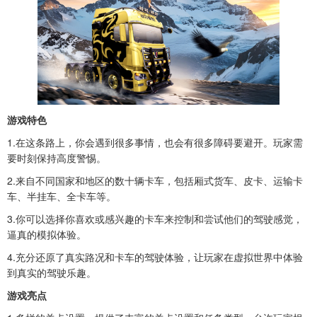
游戏特色
1.在这条路上，你会遇到很多事情，也会有很多障碍要避开。玩家需
要时刻保持高度警惕。
2.来自不同国家和地区的数十辆卡车，包括厢式货车、皮卡、运输卡
车、半挂车、全卡车等。
3.你可以选择你喜欢或感兴趣的卡车来控制和尝试他们的驾驶感觉，
逼真的模拟体验。
4.充分还原了真实路况和卡车的驾驶体验，让玩家在虚拟世界中体验
到真实的驾驶乐趣。
游戏亮点