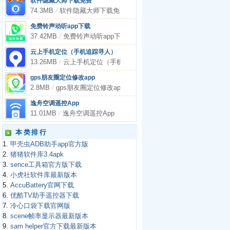
软件隐藏大师下载免费
74.3MB
/
软件隐藏大师下载免费
免费铃声动听app下载
37.42MB
/
免费铃声动听app下载
云上手机定位（手机追踪寻人）
13.26MB
/
云上手机定位（手机追踪寻人）
gps朋友圈定位修改app
2.8MB
/
gps朋友圈定位修改app
逸舟空调遥控App
11.01MB
/
逸舟空调遥控App
本类排行
1.
甲壳虫ADB助手app官方版
2.
猪猪软件库3.4apk
3.
sence工具箱官方版下载
4.
小虎社软件库最新版本
5.
AccuBattery官网下载
6.
优酷TV助手遥控器下载
7.
冷心口袋下载官网版
8.
scene帧率显示器最新版本
9.
sam helper官方下载最新版本