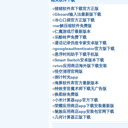
○
猪猪软件库下载官方正版
○
Gboard输入法最新版下载
○
冷心口袋官方正版下载
○
rar解压缩软件免费版
○
仁魔游戏厅最新版本
○
乐酷铃声免费下载
○
通话记录伪造专家安卓版下载
○
googleauthenticator官方版下载
○
悬浮时间助手下载手机版
○
Smart Switch安卓版本下载
○
vivo应用商店海外版下载安装
○
悟空清理官网版
○
倒计时光app
○
海豚软件库官方最新版本
○
特效变音魔术师下载无广告版
○
换图标免费版
○
小米计算器app官方下载
○
荣耀应用商店app下载安装最新版
○
魅族应用商店app安装包官网下载
○
几何计算器正版下载